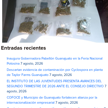
Entradas recientes
Inaugura Gobernadora Pabellón Guanajuato en la Feria Nacional
Potosina
7 agosto, 2026
Descartan evidencia de contaminación por Cyclospora en planta
de Taylor Farms Guanajuato
7 agosto, 2026
EL INSTITUTO DE LAS JUVENTUDES PRESENTA AVANCES DEL
SEGUNDO TRIMESTRE DE 2026 ANTE EL CONSEJO DIRECTIVO
7
agosto, 2026
COFOCE y Municipio de Guanajuato fortalecen alianza por la
internacionalización empresarial
7 agosto, 2026