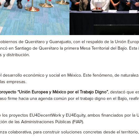
obiernos de Querétaro y Guanajuato, con el respaldo de la Unión Europe
ancó en Santiago de Querétaro la primera Mesa Territorial del Bajío. Esta 
 y distribución.
el desarrollo económico y social en México. Este fenómeno, de naturaleza
e las empresas.
 proyecto “Unión Europea y México por el Trabajo Digno”
, destacó que e
 paso firme hacia una agenda común por el trabajo digno en el Bajío, rea
és de los proyectos EU4DecentWork y EU4Equity, ambos financiados por l
ión de las Administraciones Públicas (FIAP).
a colaborativa, para construir soluciones concretas desde el territorio, 