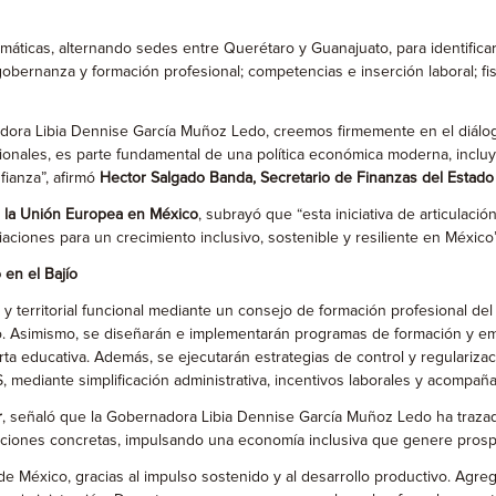
temáticas, alternando sedes entre Querétaro y Guanajuato, para identific
; gobernanza y formación profesional; competencias e inserción laboral; fisc
ora Libia Dennise García Muñoz Ledo, creemos firmemente en el diálogo 
cionales, es parte fundamental de una política económica moderna, incluy
fianza”, afirmó
Hector
Salgado Banda, Secretario de Finanzas del Estado
e la Unión Europea en México
, subrayó que “esta iniciativa de articulac
ciones para un crecimiento inclusivo, sostenible y resiliente en México”
 en el Bajío
l y territorial funcional mediante un consejo de formación profesional 
o. Asimismo, se diseñarán e implementarán programas de formación y emp
erta educativa. Además, se ejecutarán estrategias de control y regularizac
 mediante simplificación administrativa, incentivos laborales y acompañ
r
, señaló que la Gobernadora Libia Dennise García Muñoz Ledo ha traza
y acciones concretas, impulsando una economía inclusiva que genere prosp
 México, gracias al impulso sostenido y al desarrollo productivo. Agre