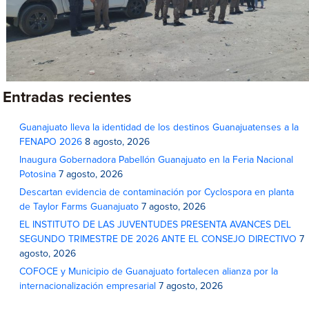
Entradas recientes
Guanajuato lleva la identidad de los destinos Guanajuatenses a la
FENAPO 2026
8 agosto, 2026
Inaugura Gobernadora Pabellón Guanajuato en la Feria Nacional
Potosina
7 agosto, 2026
Descartan evidencia de contaminación por Cyclospora en planta
de Taylor Farms Guanajuato
7 agosto, 2026
EL INSTITUTO DE LAS JUVENTUDES PRESENTA AVANCES DEL
SEGUNDO TRIMESTRE DE 2026 ANTE EL CONSEJO DIRECTIVO
7
agosto, 2026
COFOCE y Municipio de Guanajuato fortalecen alianza por la
internacionalización empresarial
7 agosto, 2026