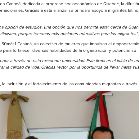
 Canadá, dedicada al progreso socioeconómico de Quebec, la difusión de
nacionales. Gracias a esta alianza, se brindará apoyo a migrantes latin
na opción de estudios, una opción que nos permite estar cerca de Gua
optimismo, porque tenemos más opciones educativas para los migrantes”
n 50más1 Canadá, un colectivo de mujeres que impulsan el empoderamie
ara fortalecer diversas habilidades de la organización y potenciar su i
ior a través de esta excelente universidad. Esta firma es el inicio de u
r la calidad de vida. Gracias rector por la oportunida de llevar hasta s
a inclusión y el fortalecimiento de las comunidades migrantes a través d