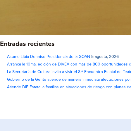
Entradas recientes
Asume Libia Dennise Presidencia de la GOAN
5 agosto, 2026
Arranca la 10ma. edición de DIVEX con más de 800 oportunidades 
La Secretaría de Cultura invita a vivir el 8.º Encuentro Estatal de Te
Gobierno de la Gente atiende de manera inmediata afectaciones por 
Atiende DIF Estatal a familias en situaciones de riesgo con planes d