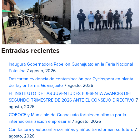
Entradas recientes
Inaugura Gobernadora Pabellón Guanajuato en la Feria Nacional
Potosina
7 agosto, 2026
Descartan evidencia de contaminación por Cyclospora en planta
de Taylor Farms Guanajuato
7 agosto, 2026
EL INSTITUTO DE LAS JUVENTUDES PRESENTA AVANCES DEL
SEGUNDO TRIMESTRE DE 2026 ANTE EL CONSEJO DIRECTIVO
7
agosto, 2026
COFOCE y Municipio de Guanajuato fortalecen alianza por la
internacionalización empresarial
7 agosto, 2026
Con lectura y autoconfianza, niñas y niños transforman su futuro
7
agosto, 2026