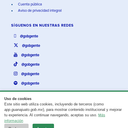
Cuenta pública
Aviso de privacidad integral
SÍGUENOS EN
NUESTRAS REDES
@gobgente
@gobgente
@gobgente
@gobgente
@gobgente
@gobgente
Uso de cookies
Este sitio web utiliza cookies, incluyendo de terceros (como
¿Existe algún problema con esta página?
Repórtalo aquí.
app.guanajuato.gob.mx
), para mostrar contenido institucional y mejorar
tu experiencia. Al continuar navegando, aceptas su uso.
Más
Aviso legal
© 2025 Gobierno del Estado de Guanajuato
información