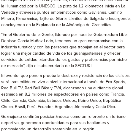
Guanajuato y sus minas adyacentes, reconocidas como Patrimonio de
la Humanidad por la UNESCO. La pista de 1.2 kilómetros inicia en La
Venada y atraviesa puntos emblemáticos como Gavilanes, Camino
Minero, Panorámica, Tajito de Gloria, Llanitos de Salgado e Insurgencia,
concluyendo en la Explanada de la Alhóndiga de Granaditas.
“En el Gobierno de la Gente, liderado por nuestra Gobernadora Libia
Denisse García Muñoz Ledo, tenemos un gran compromiso con la
industria turística y con las personas que trabajan en el sector para
lograr una mejor calidad de vida de los guanajuatenses y ofrecer
servicios de calidad, atendiendo los gustos y preferencias por nicho
de mercado”, dijo el subsecretario de la SECTURI.
El evento -que pone a prueba la destreza y resistencia de los ciclistas-
será transmitido en vivo a nivel internacional a través de Fox Sports,
Red Bull TV, Red Bull Bike y TV4, alcanzando una audiencia global
estimada en 8.2 millones de espectadores en países como Francia,
Chile, Canadá, Colombia, Estados Unidos, Reino Unido, República
Checa, Brasil, Perú, Ecuador, Argentina, Alemania y Costa Rica.
Guanajuato continúa posicionándose como un referente en turismo
deportivo, generando oportunidades para sus habitantes y
promoviendo un desarrollo sostenible en la región.