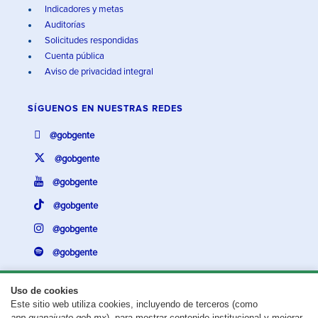
Indicadores y metas
Auditorías
Solicitudes respondidas
Cuenta pública
Aviso de privacidad integral
SÍGUENOS EN
NUESTRAS REDES
@gobgente
@gobgente
@gobgente
@gobgente
@gobgente
@gobgente
Uso de cookies
Este sitio web utiliza cookies, incluyendo de terceros (como
¿Existe algún problema con esta página?
Repórtalo aquí.
app.guanajuato.gob.mx
), para mostrar contenido institucional y mejorar