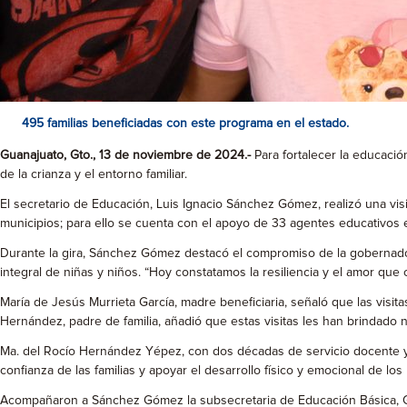
495 familias beneficiadas con este programa en el estado.
Guanajuato, Gto., 13 de noviembre de 2024.-
Para fortalecer la educació
de la crianza y el entorno familiar.
El secretario de Educación, Luis Ignacio Sánchez Gómez, realizó una visi
municipios; para ello se cuenta con el apoyo de 33 agentes educativos 
Durante la gira, Sánchez Gómez destacó el compromiso de la gobernador
integral de niñas y niños. “Hoy constatamos la resiliencia y el amor qu
María de Jesús Murrieta García, madre beneficiaria, señaló que las visit
Hernández, padre de familia, añadió que estas visitas les han brindado n
Ma. del Rocío Hernández Yépez, con dos décadas de servicio docente y 
confianza de las familias y apoyar el desarrollo físico y emocional de lo
Acompañaron a Sánchez Gómez la subsecretaria de Educación Básica, Guad