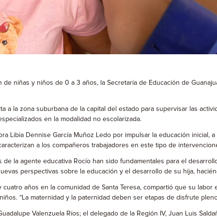
n de niñas y niños de 0 a 3 años, la Secretaría de Educación de Guanaju
ta a la zona suburbana de la capital del estado para supervisar las acti
especializados en la modalidad no escolarizada.
a Libia Dennise García Muñoz Ledo por impulsar la educación inicial, a
e caracterizan a los compañeros trabajadores en este tipo de intervencio
as de la agente educativa Rocío han sido fundamentales para el desarroll
uevas perspectivas sobre la educación y el desarrollo de su hija, hacién
cuatro años en la comunidad de Santa Teresa, compartió que su labor es
s niños. “La maternidad y la paternidad deben ser etapas de disfrute pleno
alupe Valenzuela Ríos; el delegado de la Región IV, Juan Luis Saldaña 