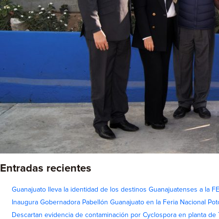
Entradas recientes
Guanajuato lleva la identidad de los destinos Guanajuatenses a la
Inaugura Gobernadora Pabellón Guanajuato en la Feria Nacional Pot
Descartan evidencia de contaminación por Cyclospora en planta de