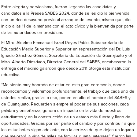
Entre alegría y nerviosismo, fueron llegando las candidatas y
candidatos a la Presea SABES 2024, donde se les dio la bienvenida
con un rico desayuno previo al arranque del evento, mismo que, dio
inicio a las 11 de la mañana con el acto cívico y la bienvenida por parte
de las autoridades en presídium.
El Mtro. Aldelmo Emmanuel Israel Reyes Pablo, Subsecretario de
Educación Media Superior y Superior en representación del Dr. Luis
Ignacio Sánchez Gómez, Secretario de Educación de Guanajuato y el
Mtro. Alberto Diosdado, Director General del SABES, encabezaron la
entrega del máximo galardón que desde 2011 otorga esta institución
educativa.
“Me siento muy honrado de estar en esta gran ceremonia, donde
reconocemos y valoramos profundamente, el trabajo que cada uno de
ustedes realiza, gracias a eso, ponen en alto el nombre del SABES y
de Guanajuato. Recuerden siempre el poder de sus acciones, cada
palabra y enseñanza, genera un impacto en la vida de nuestros
estudiantes y en la construcción de un estado más fuerte y lleno de
oportunidades. Gracias por ser parte del cambio y por contribuir a que
los estudiantes sigan adelante, con la certeza de que dejan un legado
que mejorará la vida de miles de familias guanajuatenses”, fueron las