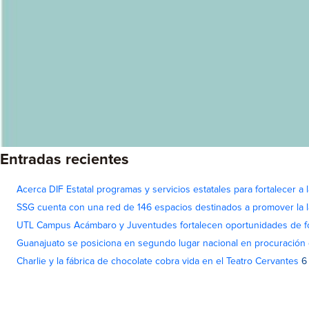
Entradas recientes
Acerca DIF Estatal programas y servicios estatales para fortalecer a l
SSG cuenta con una red de 146 espacios destinados a promover la l
UTL Campus Acámbaro y Juventudes fortalecen oportunidades de fo
Guanajuato se posiciona en segundo lugar nacional en procuración 
Charlie y la fábrica de chocolate cobra vida en el Teatro Cervantes
6