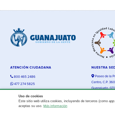
ATENCIÓN CIUDADANA
NUESTRA SE
Paseo de la P
800 465 2486
Centro, C.P. 36
477 274 5825
Guanajuato, GT
contacto@guanajuato.gob.mx
Uso de cookies
Este sitio web utiliza cookies, incluyendo de terceros (como
app
¿Existe algún problema con esta página?
Repórtalo aquí.
aceptas su uso.
Más información