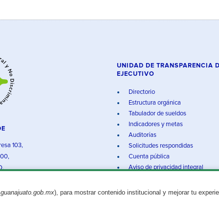
UNIDAD DE TRANSPARENCIA 
EJECUTIVO
Directorio
Estructura orgánica
Tabulador de sueldos
Indicadores y metas
DE
Auditorías
resa 103,
Solicitudes respondidas
000,
Cuenta pública
Aviso de privacidad integral
O.
.guanajuato.gob.mx
), para mostrar contenido institucional y mejorar tu experi
Aviso legal
© 2025 Gobierno del Estado de Guanajuato