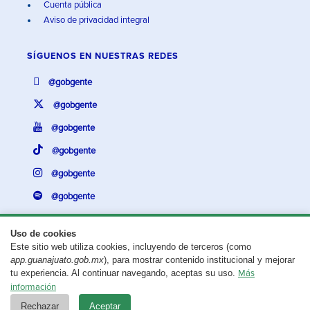
Cuenta pública
Aviso de privacidad integral
SÍGUENOS EN
NUESTRAS REDES
@gobgente
@gobgente
@gobgente
@gobgente
@gobgente
@gobgente
Uso de cookies
Este sitio web utiliza cookies, incluyendo de terceros (como
¿Existe algún problema con esta página?
Repórtalo aquí.
app.guanajuato.gob.mx
), para mostrar contenido institucional y mejorar
tu experiencia. Al continuar navegando, aceptas su uso.
Más
Aviso legal
© 2025 Gobierno del Estado de Guanajuato
información
Rechazar
Aceptar