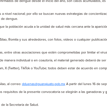
firmados de dengue desde el inicio del año, son casos acumulados, es 
 nivel nacional; por ello se buscan nuevas estrategias de concientizació
s de dengue.
e la población acuda a la unidad de salud más cercana ante la aparició
o, Romita y sus alrededores, con fotos, videos o cualquier publicación e
 entre otras asociaciones que estén comprometidas por limitar el viru
anera individual o en coautoría, el material generado deberá de ser or
m, X (Twitter), TikTok o YouTube; todos deben estar de acuerdo en compa
lao, al correo:
dduenas@guanajuato.gob.mx
A partir del lunes 16 de sep
equisitos de la presente convocatoria se elegirán a las ganadoras y ga
de la Secretaría de Salud.