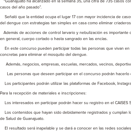
“Guanajuato ha alcanzado en la semana 35, una cifra de 735 casos con
casos del año pasado”.
Señaló que la entidad ocupa el lugar 17 con mayor incidencia de casos a
del dengue con estrategias tan simples en casa como eliminar criadero
Además de acciones de control larvario y nebulización es importante qu
en general, cuerpo cortado o hasta sangrado en las encías.
En este concurso pueden participar todas las personas que vivan en Sila
concretas para eliminar el mosquito del dengue.
Además, negocios, empresas, escuelas, mercados, vecinos, deportivas,
Las personas que deseen participar en el concurso podrán hacerlo de m
Los participantes podrán utilizar las plataformas de Facebook, Instagra
Para la recepción de materiales e inscripciones:
Los interesados en participar podrán hacer su registro en el CAISES Si
Los contenidos que hayan sido debidamente registrados y cumplan los r
de Salud de Guanajuato.
El resultado será inapelable y se dará a conocer en las redes sociales 