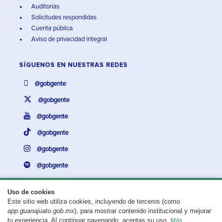
Auditorías
Solicitudes respondidas
Cuenta pública
Aviso de privacidad integral
SÍGUENOS EN
NUESTRAS REDES
@gobgente
@gobgente
@gobgente
@gobgente
@gobgente
@gobgente
Uso de cookies
Este sitio web utiliza cookies, incluyendo de terceros (como
¿Existe algún problema con esta página?
Repórtalo aquí.
app.guanajuato.gob.mx
), para mostrar contenido institucional y mejorar
tu experiencia. Al continuar navegando, aceptas su uso.
Más