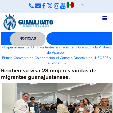
ES
NOTICIAS
«
Esperan más de 13 mil visitantes en Feria de la Granada y la Pitahaya
de Apaseo…
Firman Convenio de Colaboración el Consejo Directivo del INFOSPE y
el Poder…
»
Reciben su visa 28 mujeres viudas de
migrantes guanajuatenses.