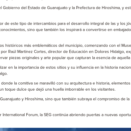
l Gobierno del Estado de Guanajuato y la Prefectura de Hiroshima, y es
 de este tipo de intercambios para el desarrollo integral de las y los j
onocimientos, sino que también los inspirará a convertirse en embajador
 sitios históricos más emblemáticos del municipio, comenzando con el Mu
os por Raúl Martínez Cortes, director de Educación en Dolores Hidalgo, e
ar piezas originales y arte popular que capturan la esencia de aquella
ar en la importancia de estos sitios y su influencia en la historia nacio
algo.
 donde la comitiva se maravilló con su arquitectura e historia, elementos 
un toque dulce que dejó una huella imborrable en los visitantes.
re Guanajuato y Hiroshima, sino que también subraya el compromiso de l
r International Forum, la SEG continúa abriendo puertas a nuevas oport