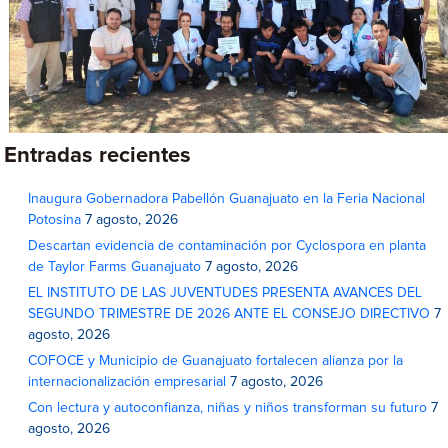
Entradas recientes
Inaugura Gobernadora Pabellón Guanajuato en la Feria Nacional
Potosina
7 agosto, 2026
Descartan evidencia de contaminación por Cyclospora en planta
de Taylor Farms Guanajuato
7 agosto, 2026
EL INSTITUTO DE LAS JUVENTUDES PRESENTA AVANCES DEL
SEGUNDO TRIMESTRE DE 2026 ANTE EL CONSEJO DIRECTIVO
7
agosto, 2026
COFOCE y Municipio de Guanajuato fortalecen alianza por la
internacionalización empresarial
7 agosto, 2026
Con lectura y autoconfianza, niñas y niños transforman su futuro
7
agosto, 2026