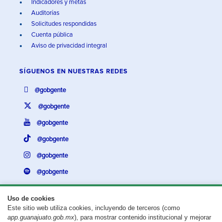
Indicadores y metas
Auditorías
Solicitudes respondidas
Cuenta pública
Aviso de privacidad integral
SÍGUENOS EN
NUESTRAS REDES
@gobgente
@gobgente
@gobgente
@gobgente
@gobgente
@gobgente
Uso de cookies
Este sitio web utiliza cookies, incluyendo de terceros (como
¿Existe algún problema con esta página?
Repórtalo aquí.
app.guanajuato.gob.mx
), para mostrar contenido institucional y mejorar