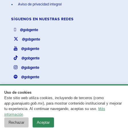
Aviso de privacidad integral
SÍGUENOS EN
NUESTRAS REDES
@gobgente
@gobgente
@gobgente
@gobgente
@gobgente
@gobgente
Uso de cookies
Este sitio web utiliza cookies, incluyendo de terceros (como
¿Existe algún problema con esta página?
Repórtalo aquí.
app.guanajuato.gob.mx
), para mostrar contenido institucional y mejorar
tu experiencia. Al continuar navegando, aceptas su uso.
Más
Aviso legal
© 2025 Gobierno del Estado de Guanajuato
información
Rechazar
Aceptar