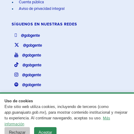
Cuenta pública
Aviso de privacidad integral
SÍGUENOS EN
NUESTRAS REDES
@gobgente
@gobgente
@gobgente
@gobgente
@gobgente
@gobgente
Uso de cookies
Este sitio web utiliza cookies, incluyendo de terceros (como
¿Existe algún problema con esta página?
Repórtalo aquí.
app.guanajuato.gob.mx
), para mostrar contenido institucional y mejorar
tu experiencia. Al continuar navegando, aceptas su uso.
Más
Aviso legal
© 2025 Gobierno del Estado de Guanajuato
información
Rechazar
Aceptar