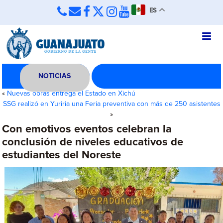
ES
NOTICIAS
«
Nuevas obras entrega el Estado en Xichú
SSG realizó en Yuriria una Feria preventiva con más de 250 asistentes
»
Con emotivos eventos celebran la
conclusión de niveles educativos de
estudiantes del Noreste