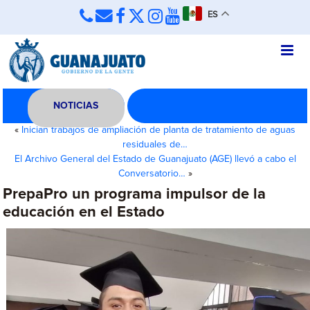
ES
NOTICIAS
«
Inician trabajos de ampliación de planta de tratamiento de aguas
residuales de…
El Archivo General del Estado de Guanajuato (AGE) llevó a cabo el
Conversatorio…
»
PrepaPro un programa impulsor de la
educación en el Estado