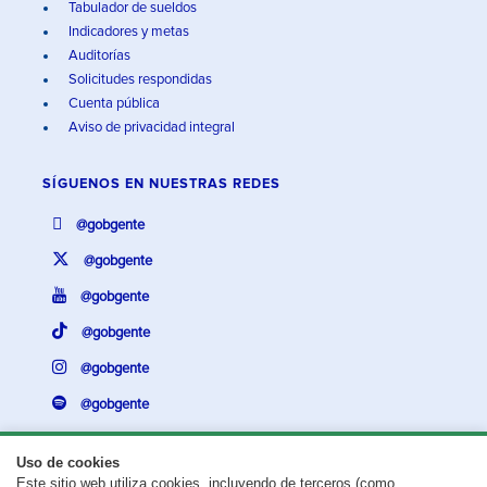
Tabulador de sueldos
Indicadores y metas
Auditorías
Solicitudes respondidas
Cuenta pública
Aviso de privacidad integral
SÍGUENOS EN
NUESTRAS REDES
@gobgente
@gobgente
@gobgente
@gobgente
@gobgente
@gobgente
Uso de cookies
Este sitio web utiliza cookies, incluyendo de terceros (como
¿Existe algún problema con esta página?
Repórtalo aquí.