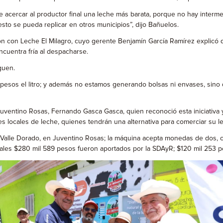
acercar al productor final una leche más barata, porque no hay interme
to se pueda replicar en otros municipios”, dijo Bañuelos.
ión con Leche El Milagro, cuyo gerente Benjamín García Ramírez explicó 
ncuentra fría al despacharse.
guen.
sos el litro; y además no estamos generando bolsas ni envases, sino que
Juventino Rosas, Fernando Gasca Gasca, quien reconoció esta iniciativa
s locales de leche, quienes tendrán una alternativa para comerciar su le
a Valle Dorado, en Juventino Rosas; la máquina acepta monedas de dos, c
cuales $280 mil 589 pesos fueron aportados por la SDAyR; $120 mil 253 pe