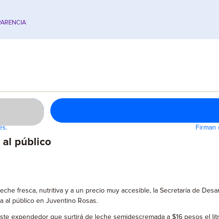
ARENCIA
es.
Firman 
al público
leche fresca, nutritiva y a un precio muy accesible, la Secretaría de Desa
a al público en Juventino Rosas.
 este expendedor que surtirá de leche semidescremada a $16 pesos el litro