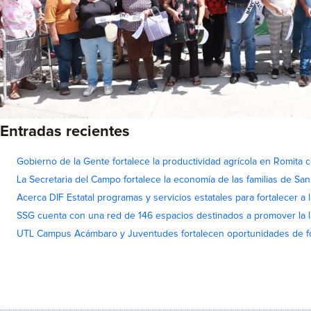
Entradas recientes
Gobierno de la Gente fortalece la productividad agrícola en Romita c
La Secretaria del Campo fortalece la economía de las familias de Sa
Acerca DIF Estatal programas y servicios estatales para fortalecer a l
SSG cuenta con una red de 146 espacios destinados a promover la l
UTL Campus Acámbaro y Juventudes fortalecen oportunidades de fo