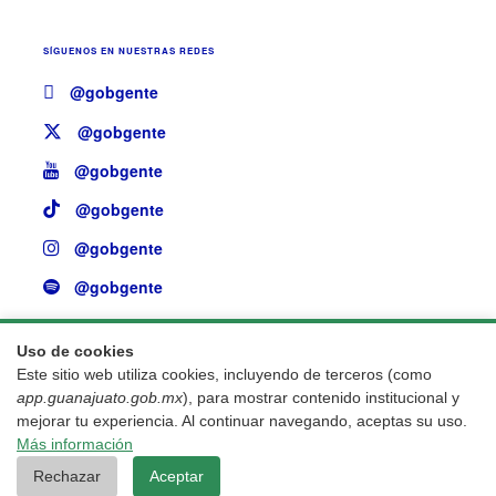
SÍGUENOS EN
NUESTRAS REDES
@gobgente
@gobgente
@gobgente
@gobgente
@gobgente
@gobgente
Uso de cookies
¿Existe algún problema con esta página?
Repórtalo
Este sitio web utiliza cookies, incluyendo de terceros (como
aquí.
app.guanajuato.gob.mx
), para mostrar contenido institucional y
mejorar tu experiencia. Al continuar navegando, aceptas su uso.
Más información
Aviso legal
© 2025 Gobierno del Estado de Guanajuato
Rechazar
Aceptar