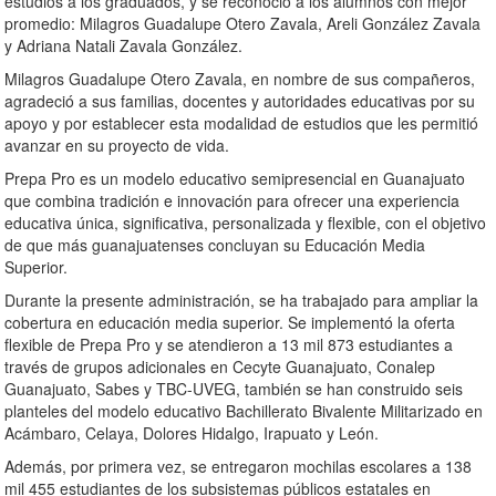
estudios a los graduados, y se reconoció a los alumnos con mejor
promedio: Milagros Guadalupe Otero Zavala, Areli González Zavala
y Adriana Natali Zavala González.
Milagros Guadalupe Otero Zavala, en nombre de sus compañeros,
agradeció a sus familias, docentes y autoridades educativas por su
apoyo y por establecer esta modalidad de estudios que les permitió
avanzar en su proyecto de vida.
Prepa Pro es un modelo educativo semipresencial en Guanajuato
que combina tradición e innovación para ofrecer una experiencia
educativa única, significativa, personalizada y flexible, con el objetivo
de que más guanajuatenses concluyan su Educación Media
Superior.
Durante la presente administración, se ha trabajado para ampliar la
cobertura en educación media superior. Se implementó la oferta
flexible de Prepa Pro y se atendieron a 13 mil 873 estudiantes a
través de grupos adicionales en Cecyte Guanajuato, Conalep
Guanajuato, Sabes y TBC-UVEG, también se han construido seis
planteles del modelo educativo Bachillerato Bivalente Militarizado en
Acámbaro, Celaya, Dolores Hidalgo, Irapuato y León.
Además, por primera vez, se entregaron mochilas escolares a 138
mil 455 estudiantes de los subsistemas públicos estatales en