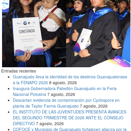
Entradas recientes
Guanajuato lleva la identidad de los destinos Guanajuatenses
a la FENAPO 2026
8 agosto, 2026
Inaugura Gobernadora Pabellón Guanajuato en la Feria
Nacional Potosina
7 agosto, 2026
Descartan evidencia de contaminación por Cyclospora en
planta de Taylor Farms Guanajuato
7 agosto, 2026
EL INSTITUTO DE LAS JUVENTUDES PRESENTA AVANCES
DEL SEGUNDO TRIMESTRE DE 2026 ANTE EL CONSEJO
DIRECTIVO
7 agosto, 2026
COFOCE y Municipio de Guanajuato fortalecen alianza por la