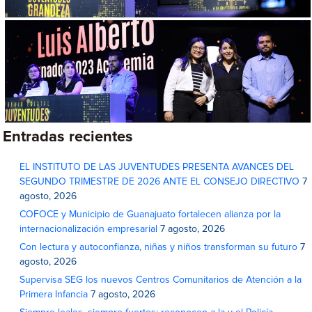
Entradas recientes
EL INSTITUTO DE LAS JUVENTUDES PRESENTA AVANCES DEL
SEGUNDO TRIMESTRE DE 2026 ANTE EL CONSEJO DIRECTIVO
7
agosto, 2026
COFOCE y Municipio de Guanajuato fortalecen alianza por la
internacionalización empresarial
7 agosto, 2026
Con lectura y autoconfianza, niñas y niños transforman su futuro
7
agosto, 2026
Supervisa SEG los nuevos Centros Comunitarios de Atención a la
Primera Infancia
7 agosto, 2026