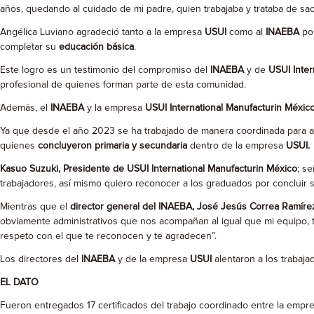
años, quedando al cuidado de mi padre, quien trabajaba y trataba de saca
Angélica Luviano agradeció tanto a la empresa
USUI
como al
INAEBA
por
completar su
educación básica
.
Este logro es un testimonio del compromiso del
INAEBA
y de
USUI Inter
profesional de quienes forman parte de esta comunidad.
Además, el
INAEBA
y la empresa
USUI International Manufacturin Méxic
Ya que desde el año 2023 se ha trabajado de manera coordinada para ate
quienes
concluyeron primaria y secundaria
dentro de la empresa
USUI.
Kasuo Suzuki, Presidente de USUI International Manufacturin México
; s
trabajadores, así mismo quiero reconocer a los graduados por concluir 
Mientras que el
director general del INAEBA, José Jesús Correa Ramíre
obviamente administrativos que nos acompañan al igual que mi equipo, t
respeto con el que te reconocen y te agradecen”.
Los directores del
INAEBA
y de la empresa
USUI
alentaron a los trabaja
EL DATO
Fueron entregados 17 certificados del trabajo coordinado entre la empr