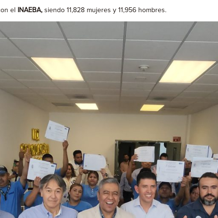
on el
INAEBA,
siendo 11,828 mujeres y 11,956 hombres.