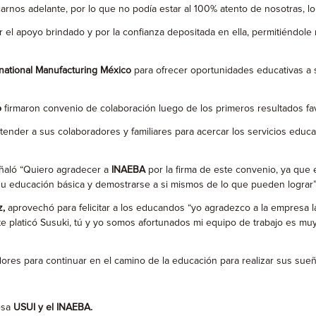
rnos adelante, por lo que no podía estar al 100% atento de nosotras, lo 
 el apoyo brindado y por la confianza depositada en ella, permitiéndo
national Manufacturing México
para ofrecer oportunidades educativas a s
o
firmaron convenio de colaboración luego de los primeros resultados fav
nder a sus colaboradores y familiares para acercar los servicios educa
eñaló “Quiero agradecer a
INAEBA
por la firma de este convenio, ya que 
su educación básica y demostrarse a si mismos de lo que pueden lograr”
z,
aprovechó para felicitar a los educandos “yo agradezco a la empresa la
e platicó Susuki, tú y yo somos afortunados mi equipo de trabajo es muy
dores para continuar en el camino de la educación para realizar sus sue
esa
USUI y el INAEBA.