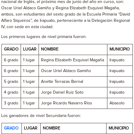
nacional de Inglés, el próximo mes de junio del año en curso, son:
Oscar Uriel Aldaco Gamiño y Regina Elizabeth Esquivel Magaña,
ambos, son estudiantes del sexto grado de la Escuela Primaria “David
Alfaro Siqueiros”, de Irapuato, perteneciente a la Delegación Regional
IV, con sede en esta ciudad.
Los primeros lugares de nivel primaria fueron:
GRADO
LUGAR
NOMBRE
MUNICIPIO
6 grado
1 lugar
Regina Elizabeth Esquivel Magaña
Irapuato
6 grado
1 lugar
Oscar Uriel Aldaco Gamiño
Irapuato
5 grado
1 lugar
Anette Terrazas Bernal
Irapuato
4 grado
1 lugar
Jorge Daniel Ruiz Soto
Irapuato
3 grado
1 lugar
Jorge Ricardo Navarro Ríos
Abasolo
Los ganadores de nivel Secundaria fueron:
GRADO
LUGAR
NOMBRE
MUNICIPIO