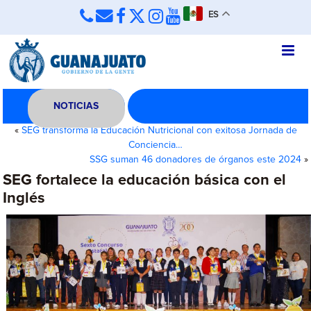
ES
NOTICIAS
«
SEG transforma la Educación Nutricional con exitosa Jornada de
Conciencia…
SSG suman 46 donadores de órganos este 2024
»
SEG fortalece la educación básica con el
Inglés