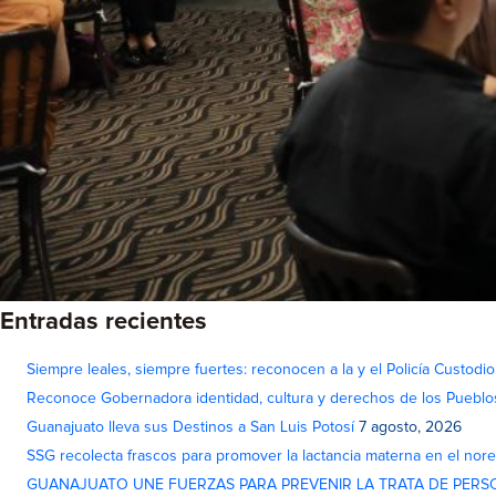
Entradas recientes
Siempre leales, siempre fuertes: reconocen a la y el Policía Custodi
Reconoce Gobernadora identidad, cultura y derechos de los Pueblo
Guanajuato lleva sus Destinos a San Luis Potosí
7 agosto, 2026
SSG recolecta frascos para promover la lactancia materna en el nor
GUANAJUATO UNE FUERZAS PARA PREVENIR LA TRATA DE PERS