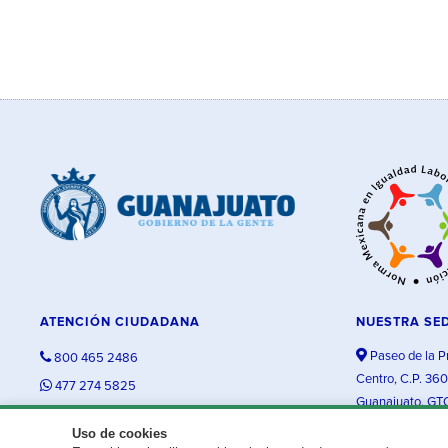
ATENCIÓN CIUDADANA
NUESTRA SE
Paseo de la P
800 465 2486
Centro, C.P. 36
477 274 5825
Guanajuato, GT
contacto@guanajuato.gob.mx
Uso de cookies