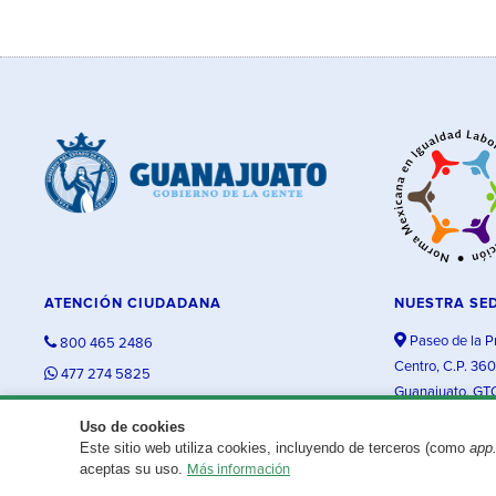
ATENCIÓN CIUDADANA
NUESTRA SE
Paseo de la P
800 465 2486
Centro, C.P. 36
477 274 5825
Guanajuato, GT
contacto@guanajuato.gob.mx
Uso de cookies
Este sitio web utiliza cookies, incluyendo de terceros (como
app
¿Existe algún problema con esta página?
Repórtalo aquí.
aceptas su uso.
Más información