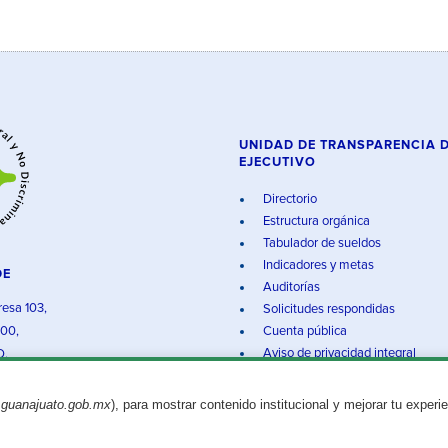
UNIDAD DE TRANSPARENCIA 
EJECUTIVO
Directorio
Estructura orgánica
Tabulador de sueldos
Indicadores y metas
DE
Auditorías
resa 103,
Solicitudes respondidas
000,
Cuenta pública
Aviso de privacidad integral
O.
.guanajuato.gob.mx
), para mostrar contenido institucional y mejorar tu experi
Aviso legal
© 2025 Gobierno del Estado de Guanajuato