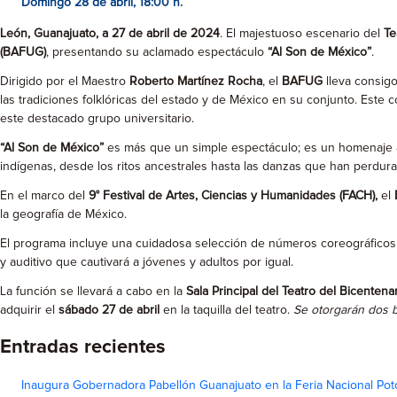
Domingo 28 de abril, 18:00 h.
León, Guanajuato, a 27 de abril de 2024
. El majestuoso escenario del
Te
(BAFUG)
, presentando su aclamado espectáculo
“Al Son de México”
.
Dirigido por el Maestro
Roberto Martínez Rocha
, el
BAFUG
lleva consigo
las tradiciones folklóricas del estado y de México en su conjunto. Este 
este destacado grupo universitario.
“Al Son de México”
es más que un simple espectáculo; es un homenaje a l
indígenas, desde los ritos ancestrales hasta las danzas que han perdura
En el marco del
9° Festival de Artes, Ciencias y Humanidades (FACH),
el
la geografía de México.
El programa incluye una cuidadosa selección de números coreográficos tr
y auditivo que cautivará a jóvenes y adultos por igual.
La función se llevará a cabo en la
Sala Principal del Teatro del Bicentena
adquirir el
sábado 27 de abril
en la taquilla del teatro.
Se otorgarán dos b
Entradas recientes
Inaugura Gobernadora Pabellón Guanajuato en la Feria Nacional Pot