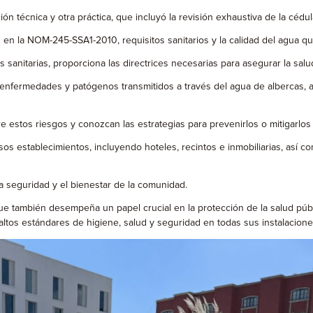
écnica y otra práctica, que incluyó la revisión exhaustiva de la cédula 
la NOM-245-SSA1-2010, requisitos sanitarios y la calidad del agua que
sanitarias, proporciona las directrices necesarias para asegurar la salu
nfermedades y patógenos transmitidos a través del agua de albercas, as
tos riesgos y conozcan las estrategias para prevenirlos o mitigarlos 
 establecimientos, incluyendo hoteles, recintos e inmobiliarias, así com
seguridad y el bienestar de la comunidad.
e también desempeña un papel crucial en la protección de la salud públi
ltos estándares de higiene, salud y seguridad en todas sus instalacione