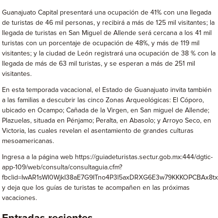
Guanajuato Capital presentará una ocupación de 41% con una llegada
de turistas de 46 mil personas, y recibirá a más de 125 mil visitantes; la
llegada de turistas en San Miguel de Allende será cercana a los 41 mil
turistas con un porcentaje de ocupación de 48%, y más de 119 mil
visitantes; y la ciudad de León registrará una ocupación de 38 % con la
llegada de más de 63 mil turistas, y se esperan a más de 251 mil
visitantes.
En esta temporada vacacional, el Estado de Guanajuato invita también
a las familias a descubrir las cinco Zonas Arqueológicas: El Cóporo,
ubicado en Ocampo; Cañada de la Virgen, en San miguel de Allende;
Plazuelas, situada en Pénjamo; Peralta, en Abasolo; y Arroyo Seco, en
Victoria, las cuales revelan el asentamiento de grandes culturas
mesoamericanas.
Ingresa a la página web https://guiadeturistas.sectur.gob.mx:444/dgtic-
app-109/web/consulta/consultaguia.cfm?
fbclid=IwAR1sWl0WjkI38aE7G9ITno4P3l5axDRXG6E3w79KKKOPCBAx8t
y deja que los guías de turistas te acompañen en las próximas
vacaciones.