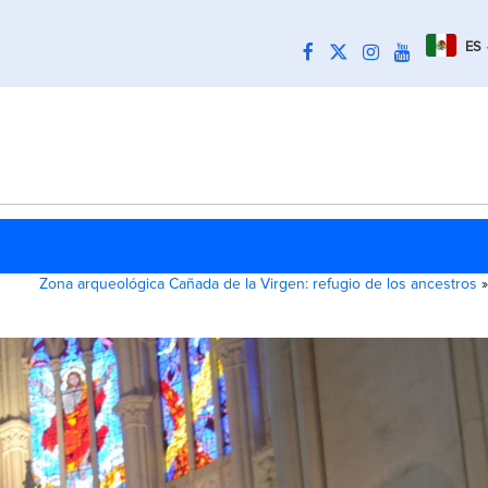
ES
Zona arqueológica Cañada de la Virgen: refugio de los ancestros
»