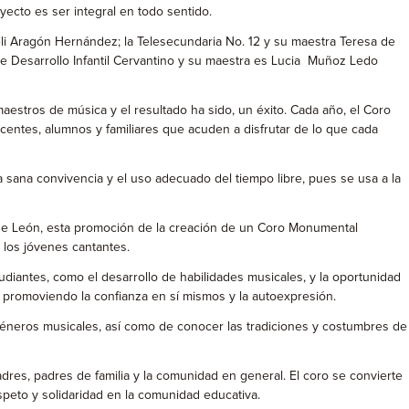
ecto es ser integral en todo sentido.
i Aragón Hernández; la Telesecundaria No. 12 y su maestra Teresa de
de Desarrollo Infantil Cervantino y su maestra es Lucia Muñoz Ledo
estros de música y el resultado ha sido, un éxito. Cada año, el Coro
entes, alumnos y familiares que acuden a disfrutar de lo que cada
a sana convivencia y el uso adecuado del tiempo libre, pues se usa a la
n de León, esta promoción de la creación de un Coro Monumental
 los jóvenes cantantes.
diantes, como el desarrollo de habilidades musicales, y la oportunidad
ca, promoviendo la confianza en sí mismos y la autoexpresión.
s géneros musicales, así como de conocer las tradiciones y costumbres de
dres, padres de familia y la comunidad en general. El coro se convierte
speto y solidaridad en la comunidad educativa.