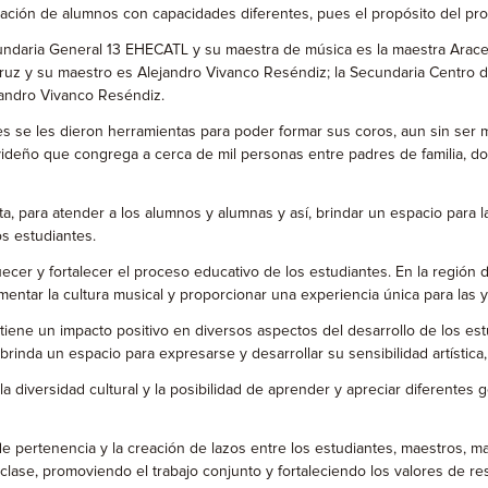
ación de alumnos con capacidades diferentes, pues el propósito del proy
ndaria General 13 EHECATL y su maestra de música es la maestra Aracel
Cruz y su maestro es Alejandro Vivanco Reséndiz; la Secundaria Centro 
ejandro Vivanco Reséndiz.
 se les dieron herramientas para poder formar sus coros, aun sin ser ma
deño que congrega a cerca de mil personas entre padres de familia, doc
, para atender a los alumnos y alumnas y así, brindar un espacio para l
os estudiantes.
ecer y fortalecer el proceso educativo de los estudiantes. En la regió
entar la cultura musical y proporcionar una experiencia única para las y
ne un impacto positivo en diversos aspectos del desarrollo de los estu
es brinda un espacio para expresarse y desarrollar su sensibilidad artísti
la diversidad cultural y la posibilidad de aprender y apreciar diferente
e pertenencia y la creación de lazos entre los estudiantes, maestros, ma
lase, promoviendo el trabajo conjunto y fortaleciendo los valores de re