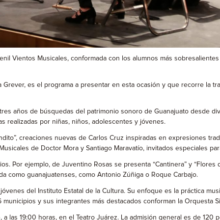
enil Vientos Musicales, conformada con los alumnos más sobresalientes 
ría Grever, es el programa a presentar en esta ocasión y que recorre la 
tres años de búsquedas del patrimonio sonoro de Guanajuato desde diver
 realizadas por niñas, niños, adolescentes y jóvenes.
to”, creaciones nuevas de Carlos Cruz inspiradas en expresiones tradici
Musicales de Doctor Mora y Santiago Maravatío, invitados especiales par
os. Por ejemplo, de Juventino Rosas se presenta “Cantinera” y “Flores d
rda como guanajuatenses, como Antonio Zúñiga o Roque Carbajo.
óvenes del Instituto Estatal de la Cultura. Su enfoque es la práctica mus
 municipios y sus integrantes más destacados conforman la Orquesta Si
, a las 19:00 horas, en el Teatro Juárez. La admisión general es de 120 