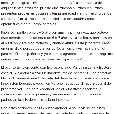
mensaje de agradecimiento en el que subrayó la importancia de
adquirir lentes gratuitos, puesto que muchos alumnos y alumnas
presentan problemas visuales a temprana edad y en la mayoría de los
casos, las familias no tienen la posibilidad de adquirir atención
optométrica o en su caso, anteojos.
Paola compartió cómo vivió el programa, “la primera vez que obtuve
este beneficio tenía de edad de 6 o 7 años, veía las letras borrosas en
el pizarrón y era algo molesto, y cuando entré a este programa, sentí
un gran alivio porque podía ver perfectamente y ya nada era difícil
para mí. Mis compañeros y yo estamos agradecidos por este programa
que nos ayuda a no detener nuestras capacidades”.
El evento también contó con la presencia de Ma. Luisa Lona, directora
escolar; Alejandra Salazar Hernández, jefa del sector 505 de primarias;
Maritza Bianney Acuña Ortiz, jefa del departamento de Articulación e
Innovación Educativa; Verónica Moreno Tapia, coordinadora estatal del
programa Ver Bien para Aprender Mejor; directivos escolares y
supervisores de nivel primaria y secundaria, así como madres y
padres de familia de alumnos beneficiados.
Con estas acciones, la SEG busca atender la salud visual de niñas,
niños y jóvenes guanajuatenses, mediante la vinculación y apoyo de