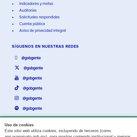
Indicadores y metas
Auditorías
Solicitudes respondidas
Cuenta pública
Aviso de privacidad integral
SÍGUENOS EN
NUESTRAS REDES
@gobgente
@gobgente
@gobgente
@gobgente
@gobgente
@gobgente
Uso de cookies
Este sitio web utiliza cookies, incluyendo de terceros (como
¿Existe algún problema con esta página?
Repórtalo aquí.
app.guanajuato.gob.mx
), para mostrar contenido institucional y mejorar