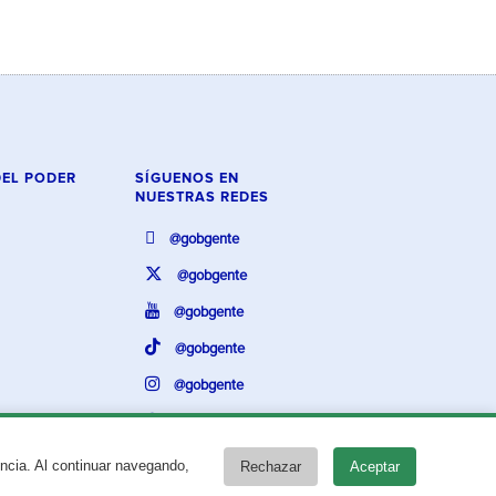
DEL PODER
SÍGUENOS EN
NUESTRAS REDES
@gobgente
@gobgente
@gobgente
@gobgente
@gobgente
@gobgente
encia. Al continuar navegando,
Rechazar
Aceptar