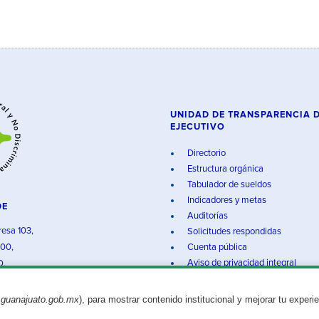
UNIDAD DE TRANSPARENCIA 
EJECUTIVO
Directorio
Estructura orgánica
Tabulador de sueldos
Indicadores y metas
DE
Auditorías
resa 103,
Solicitudes respondidas
000,
Cuenta pública
Aviso de privacidad integral
O.
.guanajuato.gob.mx
), para mostrar contenido institucional y mejorar tu experi
Aviso legal
© 2025 Gobierno del Estado de Guanajuato