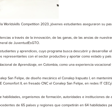
a Worldskills Competition 2023, jóvenes estudiantes aseguraron su pase 
tencias a través de la innovación, de las ganas, de las ansias de nues
general de JuventudEsGTO.
studiantes y aprendices, cuyo programa busca descubrir y desarrollar el t
 los representantes con el sector productivo y aportar como estado y país
o Nacional de Aprendizaje, en Colombia, como una experiencia vocacional
alep San Felipe, de diseño mecánico el Conalep Irapuato I, en mantenimi
yTE Comonfort II, en fresado CNC el Conalep San Felipe, en redes IT CEC
e habilidades, organismos de formación, autoridades e instituciones de a
rocedentes de 65 países y regiones que competirán en 64 habilidades pa