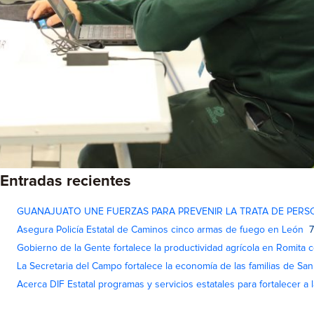
Entradas recientes
GUANAJUATO UNE FUERZAS PARA PREVENIR LA TRATA DE PERS
Asegura Policía Estatal de Caminos cinco armas de fuego en León
7
Gobierno de la Gente fortalece la productividad agrícola en Romita c
La Secretaria del Campo fortalece la economía de las familias de Sa
Acerca DIF Estatal programas y servicios estatales para fortalecer a l