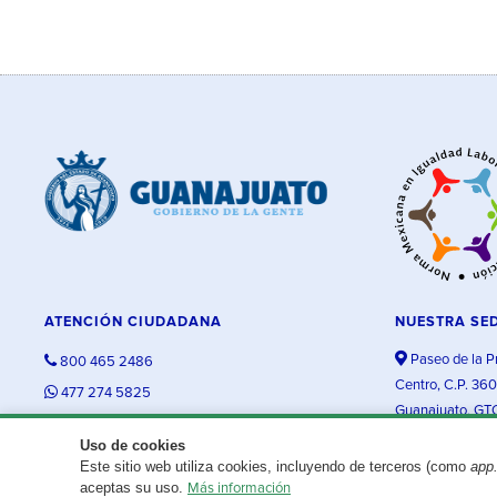
ATENCIÓN CIUDADANA
NUESTRA SE
Paseo de la P
800 465 2486
Centro, C.P. 36
477 274 5825
Guanajuato, GT
contacto@guanajuato.gob.mx
Uso de cookies
Este sitio web utiliza cookies, incluyendo de terceros (como
app
¿Existe algún problema con esta página?
Repórtalo aquí.
aceptas su uso.
Más información