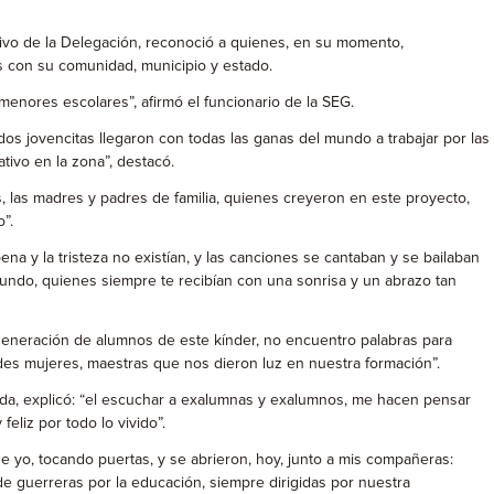
tivo de la Delegación, reconoció a quienes, en su momento,
s con su comunidad, municipio y estado.
 menores escolares”, afirmó el funcionario de la SEG.
s jovencitas llegaron con todas las ganas del mundo a trabajar por las
tivo en la zona”, destacó.
s, las madres y padres de familia, quienes creyeron en este proyecto,
”.
na y la tristeza no existían, y las canciones se cantaban y se bailaban
undo, quienes siempre te recibían con una sonrisa y un abrazo tan
 generación de alumnos de este kínder, no encuentro palabras para
ndes mujeres, maestras que nos dieron luz en nuestra formación”.
ada, explicó: “el escuchar a exalumnas y exalumnos, me hacen pensar
eliz por todo lo vivido”.
e yo, tocando puertas, y se abrieron, hoy, junto a mis compañeras:
de guerreras por la educación, siempre dirigidas por nuestra