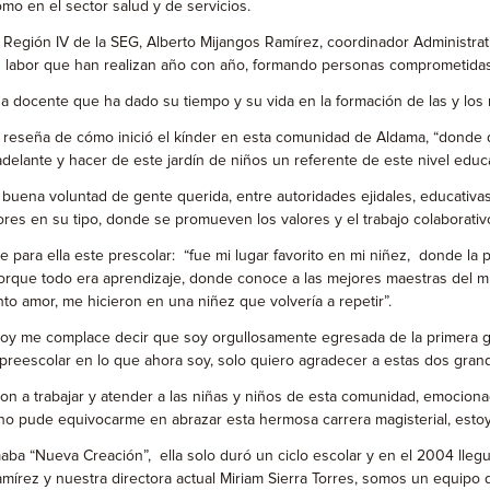
ómo en el sector salud y de servicios.
 Región IV de la SEG, Alberto Mijangos Ramírez, coordinador Administra
 su labor que han realizan año con año, formando personas comprometida
cada docente que ha dado su tiempo y su vida en la formación de las y los
reseña de cómo inició el kínder en esta comunidad de Aldama, “donde do
 adelante y hacer de este jardín de niños un referente de este nivel educa
a buena voluntad de gente querida, entre autoridades ejidales, educativa
es en su tipo, donde se promueven los valores y el trabajo colaborativo
ara ella este prescolar: “fue mi lugar favorito en mi niñez, donde la pe
porque todo era aprendizaje, donde conoce a las mejores maestras del m
o amor, me hicieron en una niñez que volvería a repetir”.
 de hoy me complace decir que soy orgullosamente egresada de la primera
e preescolar en lo que ahora soy, solo quiero agradecer a estas dos gra
n a trabajar y atender a las niñas y niños de esta comunidad, emocion
no pude equivocarme en abrazar esta hermosa carrera magisterial, estoy f
aba “Nueva Creación”, ella solo duró un ciclo escolar y en el 2004 llegu
mírez y nuestra directora actual Miriam Sierra Torres, somos un equipo 