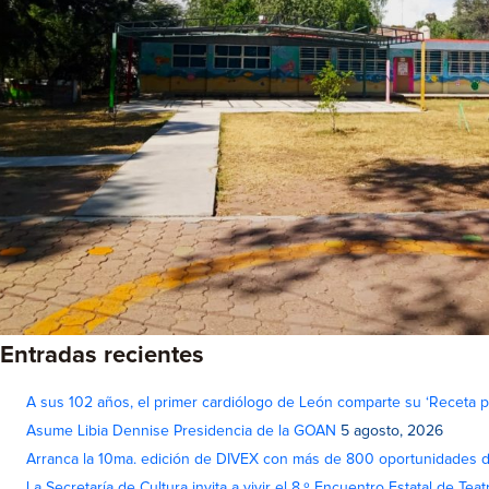
Entradas recientes
A sus 102 años, el primer cardiólogo de León comparte su ‘Receta par
Asume Libia Dennise Presidencia de la GOAN
5 agosto, 2026
Arranca la 10ma. edición de DIVEX con más de 800 oportunidades 
La Secretaría de Cultura invita a vivir el 8.º Encuentro Estatal de Te