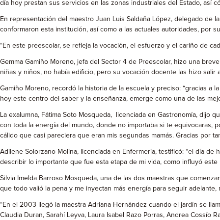
día hoy prestan sus servicios en las zonas industriales del Estado, así c
En representación del maestro Juan Luis Saldaña López, delegado de la
conformaron esta institución, así como a las actuales autoridades, por
“En este preescolar, se refleja la vocación, el esfuerzo y el cariño de 
Gemma Gamiño Moreno, jefa del Sector 4 de Preescolar, hizo una breve 
niñas y niños, no había edificio, pero su vocación docente las hizo salir
Gamiño Moreno, recordó la historia de la escuela y preciso: “gracias a l
hoy este centro del saber y la enseñanza, emerge como una de las mejor
La exalumna, Fátima Soto Mosqueda, licenciada en Gastronomía, dijo que p
con toda la energía del mundo, donde no importaba si te equivocaras, 
cálido que casi pareciera que eran mis segundas mamás. Gracias por tant
Adilene Solorzano Molina, licenciada en Enfermería, testificó: “el día
describir lo importante que fue esta etapa de mi vida, como influyó est
Silvia Imelda Barroso Mosqueda, una de las dos maestras que comenzaro
que todo valió la pena y me inyectan más energía para seguir adelante, 
“En el 2003 llegó la maestra Adriana Hernández cuando el jardín se llam
Claudia Duran, Sarahí Leyva, Laura Isabel Razo Porras, Andrea Cossío Ra