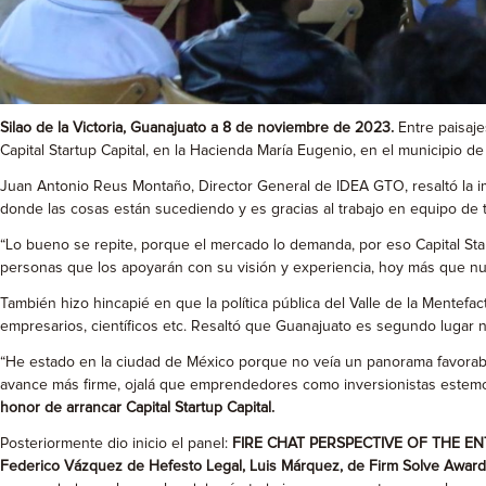
Silao de la Victoria, Guanajuato a 8 de noviembre de 2023.
Entre paisaj
Capital Startup Capital, en la Hacienda María Eugenio, en el municipio de S
Juan Antonio Reus Montaño, Director General de IDEA GTO, resaltó la imp
donde las cosas están sucediendo y es gracias al trabajo en equipo de t
“Lo bueno se repite, porque el mercado lo demanda, por eso Capital Star
personas que los apoyarán con su visión y experiencia, hoy más que nun
También hizo hincapié en que la política pública del Valle de la Mentef
empresarios, científicos etc. Resaltó que Guanajuato es segundo lugar n
“He estado en la ciudad de México porque no veía un panorama favorabl
avance más firme, ojalá que emprendedores como inversionistas estemos 
honor de arrancar Capital Startup Capital.
Posteriormente dio inicio el panel:
FIRE CHAT PERSPECTIVE OF THE E
Federico Vázquez de Hefesto Legal, Luis Márquez, de Firm Solve Awards