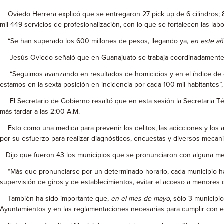
Oviedo Herrera explicó que se entregaron 27 pick up de 6 cilindros; 89 p
mil 449 servicios de profesionalización, con lo que se fortalecen las labor
“Se han superado los 600 millones de pesos, llegando ya,
en este a
Jesús Oviedo señaló que en Guanajuato se trabaja coordinadamente para c
“Seguimos avanzando en resultados de homicidios y en el índice de deli
estamos en la sexta posición en incidencia por cada 100 mil habitantes”
El Secretario de Gobierno resaltó que en esta sesión la Secretaria T
más tardar a las 2:00 A.M.
Esto como una medida para prevenir los delitos, las adicciones y los ac
por su esfuerzo para realizar diagnósticos, encuestas y diversos mecan
Dijo que fueron 43 los municipios que se pronunciaron con alguna medi
“Más que pronunciarse por un determinado horario, cada municipio hace
supervisión de giros y de establecimientos, evitar el acceso a menores 
También ha sido importante que,
en el mes de mayo
, sólo 3 municipi
Ayuntamientos y en las reglamentaciones necesarias para cumplir con 