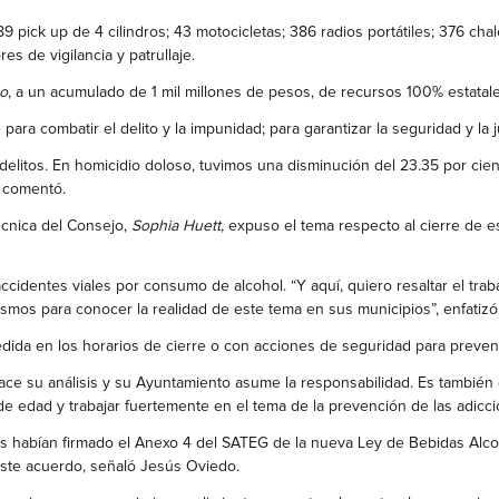
ick up de 4 cilindros; 43 motocicletas; 386 radios portátiles; 376 chalec
es de vigilancia y patrullaje.
ño
, a un acumulado de 1 mil millones de pesos, de recursos 100% estatales
ombatir el delito y la impunidad; para garantizar la seguridad y la jus
tos. En homicidio doloso, tuvimos una disminución del 23.35 por ciento
, comentó.
écnica del Consejo,
Sophia Huett
, expuso el tema respecto al cierre de 
cidentes viales por consumo de alcohol. “Y aquí, quiero resaltar el trab
ismos para conocer la realidad de este tema en sus municipios”, enfatiz
da en los horarios de cierre o con acciones de seguridad para prevenir
 su análisis y su Ayuntamiento asume la responsabilidad. Es también c
de edad y trabajar fuertemente en el tema de la prevención de las adicc
os habían firmado el Anexo 4 del SATEG de la nueva Ley de Bebidas Alcohó
este acuerdo, señaló Jesús Oviedo.