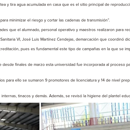
voltea y tira agua acumulada en casa que es el sitio principal de repro
ara minimizar el riesgo y cortar las cadenas de transmisión”.
es que el alumnado, personal operativo y maestros realizaron para recib
 Sanitaria VI, José Luis Martínez Cendejas, demarcación que coordinó dic
ditación, pues es fundamental este tipo de campañas en la que se impul
ue desde finales de marzo esta universidad fue incorporada al proceso p
os para ello se sumaron 9 promotores de licenciatura y 14 de nivel prepar
nternas, tinacos y demás. Además, se revisó la higiene del plantel educ