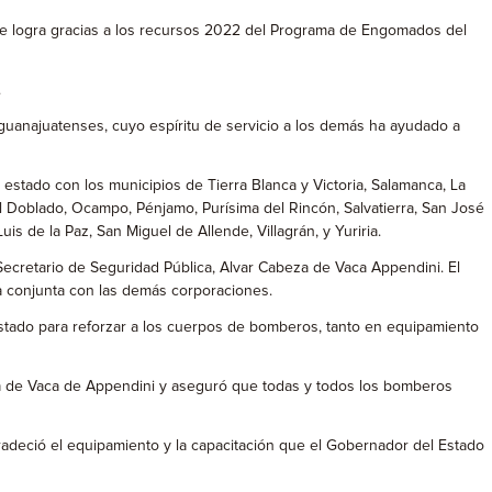
se logra gracias a los recursos 2022 del Programa de Engomados del
.
s guanajuatenses, cuyo espíritu de servicio a los demás ha ayudado a
stado con los municipios de Tierra Blanca y Victoria, Salamanca, La
l Doblado, Ocampo, Pénjamo, Purísima del Rincón, Salvatierra, San José
s de la Paz, San Miguel de Allende, Villagrán, y Yuriria.
 Secretario de Seguridad Pública, Alvar Cabeza de Vaca Appendini. El
a conjunta con las demás corporaciones.
Estado para reforzar a los cuerpos de bomberos, tanto en equipamiento
eza de Vaca de Appendini y aseguró que todas y todos los bomberos
deció el equipamiento y la capacitación que el Gobernador del Estado