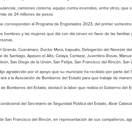
ancias, camiones cisterna, equipo contra incendios, entre otros, que 
 más de 24 millones de pesos.
que corresponden al Programa de Engomados 2023, del primer semestre
los hombres y las mujeres que día con día sirven en favor de las familia
ersonas.
 Grande, Cuerámaro, Doctor Mora, Irapuato, Delegación del Noreste del e
 de Santiago, Apaseo el Alto, Celaya, Cortazar, Juventino Rosas, Manue
ón, San Diego de la Unión, San Felipe, San Francisco del Rincón, San Lui
e dijo agradecido por el apoyo que su municipio ha recibido por parte del
rará a la Asociación de Bomberos del Estado para que trabaje de maner
 de Bomberos del Estado, destacó la labor que realiza el Gobierno del 
ncondicional del Secretario de Seguridad Pública del Estado, Alvar Cab
 San Francisco del Rincón, en representación de sus compañeros, agra