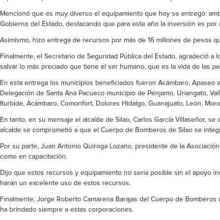
Mencionó que es muy diverso el equipamiento que hoy se entregó: ambul
Gobierno del Estado, destacando que para este año la inversión es por
Asimismo, hizo entrega de recursos por más de 16 millones de pesos 
Finalmente, el Secretario de Seguridad Pública del Estado, agradeció a 
salvar lo más preciado que tiene el ser humano, que es la vida de las p
En esta entrega los municipios beneficiados fueron Acámbaro, Apaseo el
Delegación de Santa Ana Pacueco municipio de Pénjamo, Uriangato, Valle
Iturbide, Acámbaro, Comonfort, Dolores Hidalgo, Guanajuato, León, Morole
En tanto, en su mensaje el alcalde de Silao, Carlos García Villaseñor, s
alcalde se comprometió a que el Cuerpo de Bomberos de Silao se integ
Por su parte, Juan Antonio Quiroga Lozano, presidente de la Asociación
como en capacitación.
Dijo que estos recursos y equipamiento no sería posible sin el apoyo i
harán un excelente uso de estos recursos.
Finalmente, Jorge Roberto Camarena Barajas del Cuerpo de Bomberos de
ha brindado siempre a estas corporaciones.