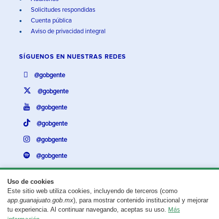
Solicitudes respondidas
Cuenta pública
Aviso de privacidad integral
SÍGUENOS EN
NUESTRAS REDES
@gobgente
@gobgente
@gobgente
@gobgente
@gobgente
@gobgente
Uso de cookies
Este sitio web utiliza cookies, incluyendo de terceros (como
¿Existe algún problema con esta página?
Repórtalo aquí.
app.guanajuato.gob.mx
), para mostrar contenido institucional y mejorar
tu experiencia. Al continuar navegando, aceptas su uso.
Más
Aviso legal
© 2025 Gobierno del Estado de Guanajuato