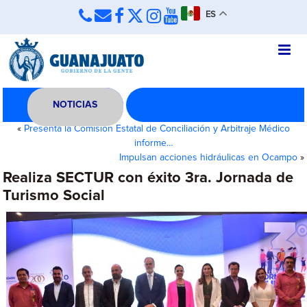
ES
NOTICIAS
«
Presenta la Comisión Estatal de Conciliación y Arbitraje Médico
informe…
Impulsan acciones hidráulicas en Ocampo
»
Realiza SECTUR con éxito 3ra. Jornada de
Turismo Social