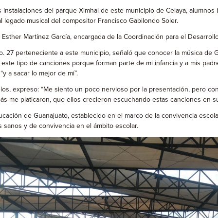
s instalaciones del parque Ximhai de este municipio de Celaya, alumnos 
al legado musical del compositor Francisco Gabilondo Soler.
 Esther Martínez García, encargada de la Coordinación para el Desarrollo
No. 27 perteneciente a este municipio, señaló que conocer la música de 
lar este tipo de canciones porque forman parte de mi infancia y a mis pad
 “y a sacar lo mejor de mí”.
os, expreso: “Me siento un poco nervioso por la presentación, pero con
apás me platicaron, que ellos crecieron escuchando estas canciones en s
ación de Guanajuato, establecido en el marco de la convivencia escolar,
es sanos y de convivencia en el ámbito escolar.