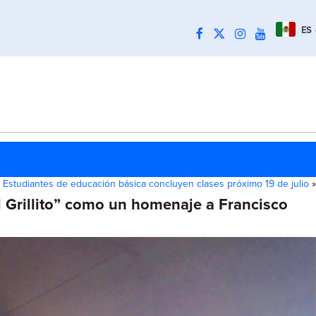
ES
Estudiantes de educación básica concluyen clases próximo 19 de julio
»
l Grillito” como un homenaje a Francisco