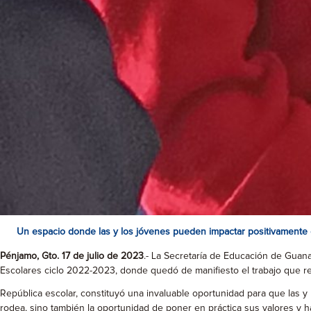
Un espacio donde las y los jóvenes pueden impactar positivamente
Pénjamo, Gto. 17 de julio de 2023
.- La Secretaría de Educación de Guana
Escolares ciclo 2022-2023, donde quedó de manifiesto el trabajo que re
República escolar, constituyó una invaluable oportunidad para que las
rodea, sino también la oportunidad de poner en práctica sus valores y 