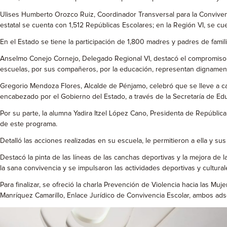
Ulises Humberto Orozco Ruiz, Coordinador Transversal para la Conviven
estatal se cuenta con 1,512 Repúblicas Escolares; en la Región VI, se c
En el Estado se tiene la participación de 1,800 madres y padres de fami
Anselmo Conejo Cornejo, Delegado Regional VI, destacó el compromiso de
escuelas, por sus compañeros, por la educación, representan dignament
Gregorio Mendoza Flores, Alcalde de Pénjamo, celebró que se lleve a cab
encabezado por el Gobierno del Estado, a través de la Secretaría de Ed
Por su parte, la alumna Yadira Itzel López Cano, Presidenta de Repúbli
de este programa.
Detalló las acciones realizadas en su escuela, le permitieron a ella y 
Destacó la pinta de las líneas de las canchas deportivas y la mejora de l
la sana convivencia y se impulsaron las actividades deportivas y cultural
Para finalizar, se ofreció la charla Prevención de Violencia hacia las M
Manríquez Camarillo, Enlace Jurídico de Convivencia Escolar, ambos adsc