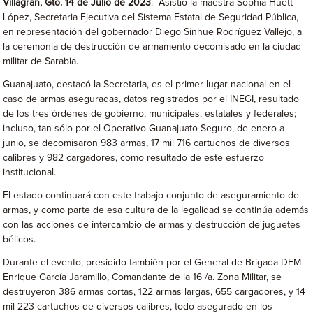
Villagrán, Gto. 14 de Julio de 2023
.- Asistió la maestra Sophia Huett
López, Secretaria Ejecutiva del Sistema Estatal de Seguridad Pública,
en representación del gobernador Diego Sinhue Rodríguez Vallejo, a
la ceremonia de destrucción de armamento decomisado en la ciudad
militar de Sarabia.
Guanajuato, destacó la Secretaria, es el primer lugar nacional en el
caso de armas aseguradas, datos registrados por el INEGI, resultado
de los tres órdenes de gobierno, municipales, estatales y federales;
incluso, tan sólo por el Operativo Guanajuato Seguro, de enero a
junio, se decomisaron 983 armas, 17 mil 716 cartuchos de diversos
calibres y 982 cargadores, como resultado de este esfuerzo
institucional.
El estado continuará con este trabajo conjunto de aseguramiento de
armas, y como parte de esa cultura de la legalidad se continúa además
con las acciones de intercambio de armas y destrucción de juguetes
bélicos.
Durante el evento, presidido también por el General de Brigada DEM
Enrique García Jaramillo, Comandante de la 16 /a. Zona Militar, se
destruyeron 386 armas cortas, 122 armas largas, 655 cargadores, y 14
mil 223 cartuchos de diversos calibres, todo asegurado en los