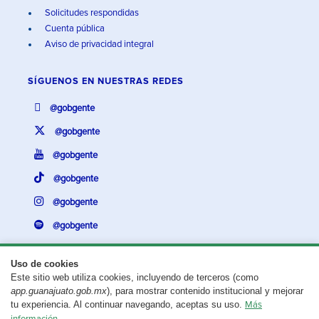
Solicitudes respondidas
Cuenta pública
Aviso de privacidad integral
SÍGUENOS EN
NUESTRAS REDES
@gobgente
@gobgente
@gobgente
@gobgente
@gobgente
@gobgente
Uso de cookies
Este sitio web utiliza cookies, incluyendo de terceros (como
¿Existe algún problema con esta página?
Repórtalo aquí.
app.guanajuato.gob.mx
), para mostrar contenido institucional y mejorar
tu experiencia. Al continuar navegando, aceptas su uso.
Más
Aviso legal
© 2025 Gobierno del Estado de Guanajuato