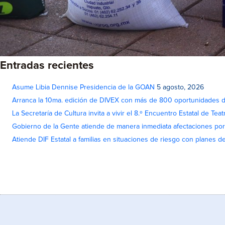
Entradas recientes
Asume Libia Dennise Presidencia de la GOAN
5 agosto, 2026
Arranca la 10ma. edición de DIVEX con más de 800 oportunidades 
La Secretaría de Cultura invita a vivir el 8.º Encuentro Estatal de Te
Gobierno de la Gente atiende de manera inmediata afectaciones por 
Atiende DIF Estatal a familias en situaciones de riesgo con planes d