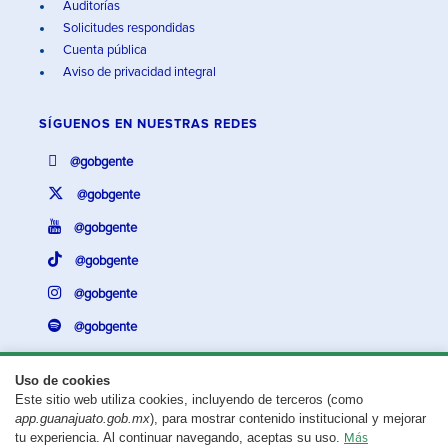
Auditorías
Solicitudes respondidas
Cuenta pública
Aviso de privacidad integral
SÍGUENOS EN
NUESTRAS REDES
@gobgente
@gobgente
@gobgente
@gobgente
@gobgente
@gobgente
Uso de cookies
Este sitio web utiliza cookies, incluyendo de terceros (como
¿Existe algún problema con esta página?
Repórtalo aquí.
app.guanajuato.gob.mx
), para mostrar contenido institucional y mejorar
tu experiencia. Al continuar navegando, aceptas su uso.
Más