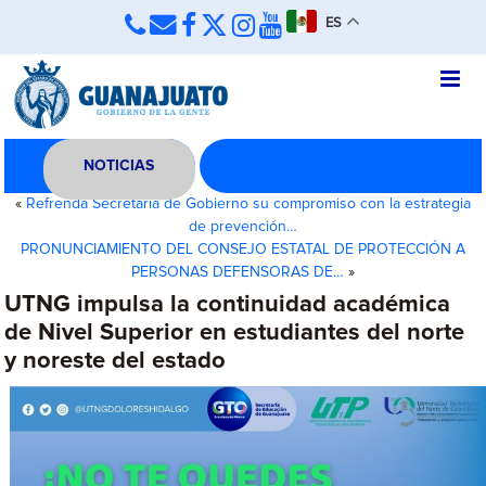
ES
NOTICIAS
«
Refrenda Secretaría de Gobierno su compromiso con la estrategia
de prevención…
PRONUNCIAMIENTO DEL CONSEJO ESTATAL DE PROTECCIÓN A
PERSONAS DEFENSORAS DE…
»
UTNG impulsa la continuidad académica
de Nivel Superior en estudiantes del norte
y noreste del estado