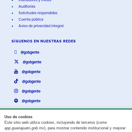
Indicadores y metas
Auditorías
Solicitudes respondidas
Cuenta pública
Aviso de privacidad integral
SÍGUENOS EN
NUESTRAS REDES
@gobgente
@gobgente
@gobgente
@gobgente
@gobgente
@gobgente
Uso de cookies
Este sitio web utiliza cookies, incluyendo de terceros (como
¿Existe algún problema con esta página?
Repórtalo aquí.
app.guanajuato.gob.mx
), para mostrar contenido institucional y mejorar