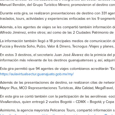
Manuel Rendón, del Grupo Turístico Minero; promovieron el destino con é
Durante esta gira, se realizaron presentaciones de destino con 331 age
traslados, tours, actividades y experiencias enfocadas en los 9 segmentos
Además, a los agentes de viajes se les compartió también información de 
Alfredo Jiménez, entre otros; así como de las 2 Ciudades Patrimonio de
La información también llegó a 18 principales medios de comunicación d
Fucsia y Revista Soho, Pulzo, Valor & Dinero, Tecnogus /Viajes y planes,
En estos 3 destinos, el secretario Juan José Álvarez dio la primicia del 
información más relevante de los destinos guanajuatenses y, así, adquir
Esta gira permitió que 94 agentes de viajes colombianos acreditarán “Exp
https://aulavirtualsectur.guanajuato.gob.mx/my/
Además de las presentaciones de destino, se realizaron citas de networ
Mayor Plus, MCO Representaciones Turísticas, Alta Calidad, MegaTravel,
En esta gira se contó también con la participación de las aerolíneas -
VivaAerobus, quien entregó 2 vuelos Bogotá – CDMX – Bogotá; y Copa A
Asimismo, la agencia mayorista Pelicanos Tours, compartió información s