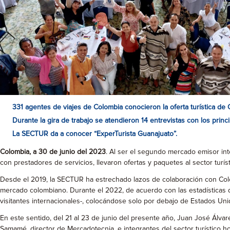
331 agentes de viajes de Colombia conocieron la oferta turística de 
Durante la gira de trabajo se atendieron 14 entrevistas con los princ
La SECTUR da a conocer “ExperTurista Guanajuato”.
Colombia, a 30 de junio del 2023
. Al ser el segundo mercado emisor int
con prestadores de servicios, llevaron ofertas y paquetes al sector turí
Desde el 2019, la SECTUR ha estrechado lazos de colaboración con Colomb
mercado colombiano. Durante el 2022, de acuerdo con las estadísticas del
visitantes internacionales-, colocándose solo por debajo de Estados Uni
En este sentido, del 21 al 23 de junio del presente año, Juan José Álv
Samamé, director de Mercadotecnia, e integrantes del sector turístico h