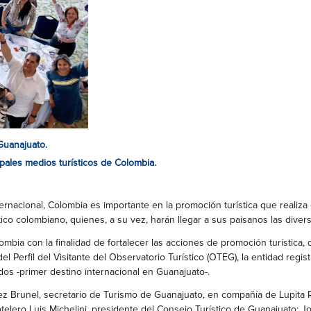
Guanajuato.
ipales medios turísticos de Colombia.
ernacional, Colombia es importante en la promoción turística que realiza
stico colombiano, quienes, a su vez, harán llegar a sus paisanos las dive
ia con la finalidad de fortalecer las acciones de promoción turística, 
 Perfil del Visitante del Observatorio Turístico (OTEG), la entidad regis
dos -primer destino internacional en Guanajuato-.
arez Brunel, secretario de Turismo de Guanajuato, en compañía de Lupita
otelero Luis Michelini, presidente del Consejo Turístico de Guanajuato;