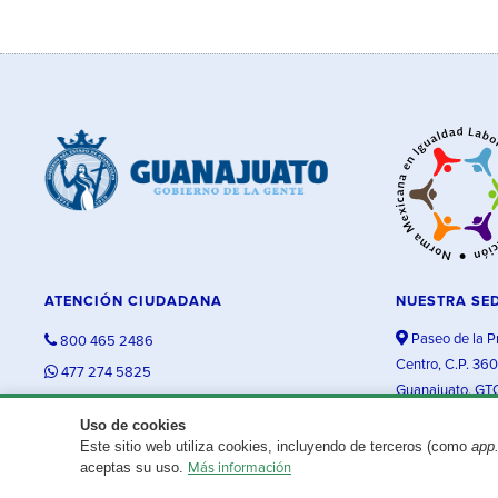
ATENCIÓN CIUDADANA
NUESTRA SE
Paseo de la P
800 465 2486
Centro, C.P. 36
477 274 5825
Guanajuato, GT
contacto@guanajuato.gob.mx
Uso de cookies
Este sitio web utiliza cookies, incluyendo de terceros (como
app
¿Existe algún problema con esta página?
Repórtalo aquí.
aceptas su uso.
Más información