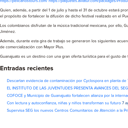
https://pelicanostours.com/
https://paquetes.aviatur.com/packages/Produ
Quien, además, a partir del 1 de julio y hasta el 31 de octubre estará
el propósito de fortalecer la difusión de dicho festival realizado en el
Los colombianos disfrutan de la música tradicional mexicana, por ello, 
Jiménez.
Además, durante esta gira de trabajo se generaron los siguientes acue
de comercialización con Mayor Plus.
Guanajuato es un destino con una gran oferta turística para el gusto de t
Entradas recientes
Descartan evidencia de contaminación por Cyclospora en planta de
EL INSTITUTO DE LAS JUVENTUDES PRESENTA AVANCES DEL SE
COFOCE y Municipio de Guanajuato fortalecen alianza por la interna
Con lectura y autoconfianza, niñas y niños transforman su futuro
7 a
Supervisa SEG los nuevos Centros Comunitarios de Atención a la Pri