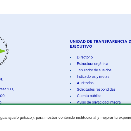
UNIDAD DE TRANSPARENCIA 
EJECUTIVO
Directorio
Estructura orgánica
Tabulador de sueldos
Indicadores y metas
DE
Auditorías
resa 103,
Solicitudes respondidas
000,
Cuenta pública
Aviso de privacidad integral
O.
.guanajuato.gob.mx
), para mostrar contenido institucional y mejorar tu experi
Aviso legal
© 2025 Gobierno del Estado de Guanajuato