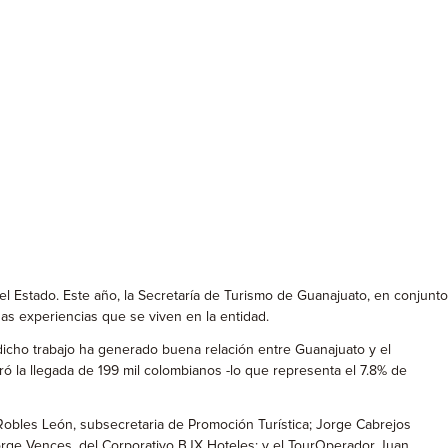
 el Estado. Este año, la Secretaría de Turismo de Guanajuato, en conjunto
rsas experiencias que se viven en la entidad.
dicho trabajo ha generado buena relación entre Guanajuato y el
tró la llegada de 199 mil colombianos -lo que representa el 7.8% de
 Robles León, subsecretaria de Promoción Turística; Jorge Cabrejos
 Jorge Vences, del Corporativo BJX Hoteles; y el TourOperador Juan