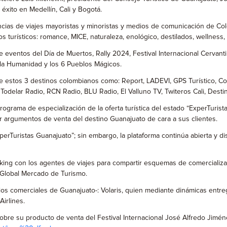
xito en Medellín, Cali y Bogotá.
ncias de viajes mayoristas y minoristas y medios de comunicación de Col
 turísticos: romance, MICE, naturaleza, enológico, destilados, wellness, 
eventos del Día de Muertos, Rally 2024, Festival Internacional Cervantin
 la Humanidad y los 6 Pueblos Mágicos.
e estos 3 destinos colombianos como: Report, LADEVI, GPS Turístico, Co
 Todelar Radio, RCN Radio, BLU Radio, El Valluno TV, Twiteros Cali, Desti
programa de especialización de la oferta turística del estado “ExperTuris
ir argumentos de venta del destino Guanajuato de cara a sus clientes.
erTuristas Guanajuato”; sin embargo, la plataforma continúa abierta y di
king con los agentes de viajes para compartir esquemas de comercializa
 Global Mercado de Turismo.
socios comerciales de Guanajuato-: Volaris, quien mediante dinámicas en
irlines.
obre su producto de venta del Festival Internacional José Alfredo Jimén