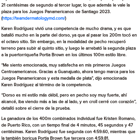
21 centésimas de segundo al tercer lugar, lo que además le vale la
plaza para los Juegos Panamericanos de Santiago 2023.
(
https://teamdermatologymd.com/
)
Karen Rodríguez vivió una competencia de mucho drama, y es que
batalló mucho en la parte del dorso, ya que al pasar los 200m tocó en
el octavo sitio. Sin embargo, en la modalidad de pecho recuperó
terreno para subir al quinto sitio, y luego le arrebató la segunda plaza
a la puertorriqueña Portia Brown en los últimos 100m estilo libre.
“Me siento emocionada, muy satisfecha en mis primeros Juegos
Centroamericanos. Gracias a Guanajuato, ahora tengo marca para los
Juegos Panamericanos y esta medalla de plata”, dijo emocionada
Karen Rodríguez al término de la competencia.
“Dorso es mi estilo más débil, pero en pecho soy muy fuerte, ahí
alcancé, iba viendo más a las de al lado, y en croll cerré con corazón”,
detalló sobre el cierre de la prueba.
La ganadora de los 400m combinados individual fue Kristen Romano,
de Puerto Rico, con un tiempo final de 4 minutos, 45 segundos y 47
centésimas. Karen Rodríguez fue segunda con 4:59.60, mientras que
la también boricua Portia Brown fue tercera con 4:59.81.